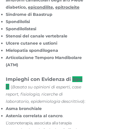
sindromi canalicolari degli arti Piede
diabetico,
epicondilite
,
epitrocleite
Sindrome di Baastrup
Spondilolisi
Spondilolistesi
Stenosi del canale vertebrale
Ulcere cutanee e ustioni
Mielopatia spondilogena
Articolazione Temporo Mandibolare
(ATM)
Impieghi con Evidenza di
tipo
C
(
Basata su opinioni di esperti, case
report, fisiologia, ricerche di
laboratorio, epidemiologia descrittiva
):
Asma bronchiale
Astenia correlata al cancro
.
L’ozonoterapia, associata alla terapia