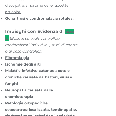
discopatie, sindrome delle faccette
articolari
.
Gonartrosi e condromalacia rotulea
.
Impieghi con Evidenza di
tipo
B
(
Basate su
trials controllati
randomizzati individuali, studi di coorte
o di caso-controllo.
):
Fibromialgia
Ischemie degli arti
Malattie infettive cutanee acute o
croniche causate da batteri, virus e
funghi
Neuropatia causata dalla
chemioterapia
Patologie ortopediche:
osteoartrosi
localizzata,
tendinopatie
,