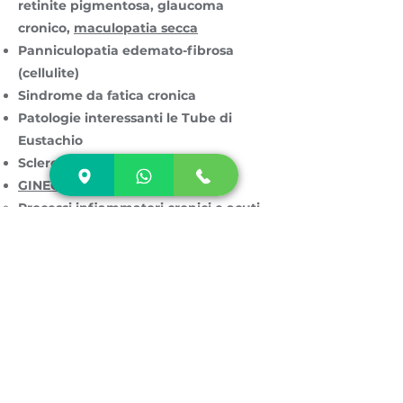
retinite pigmentosa, glaucoma
cronico,
maculopatia secca
Panniculopatia edemato-fibrosa
(cellulite)
Sindrome da fatica cronica
Patologie interessanti le Tube di
Eustachio
Sclerosi Multipla
GINECOLOGIA
:
Processi infiammatori cronici e acuti
dell’apparato genitale femminile
Infezioni virali della mucosa da HPV –
Herpes
Infezione da Candida.