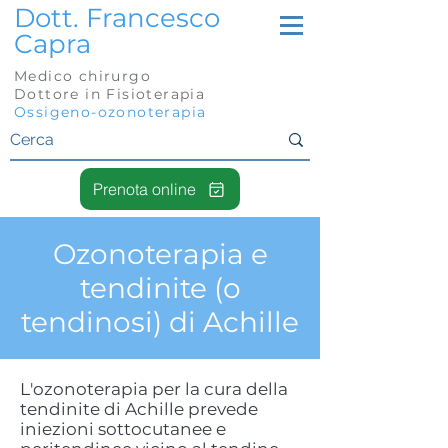
Dott. Francesco
Capra
Medico chirurgo
Dottore in Fisioterapia
Ossigeno-ozonoterapia
Prenota online
Ozonoterapia e
tendinite (o
tendinosi) di Achille
L'ozonoterapia per la cura della
tendinite di Achille prevede
iniezioni sottocutanee e