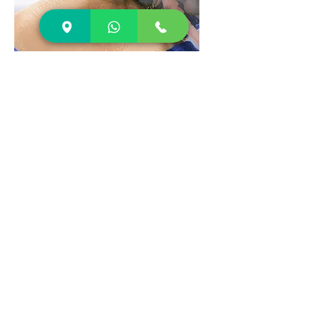
Ginocchio
©
2010 - 2026
Dott. Francesco Capra |
P.IVA
03851980403
|
Ordine Medici RN n.
2347 | Ordine Fisioterapisti RN
n.
333